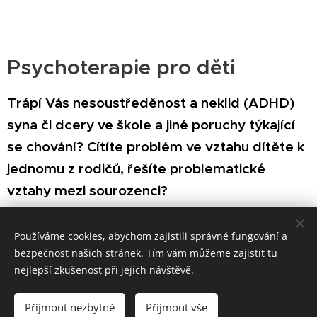
Psychoterapie pro děti
Trápí Vás nesoustředěnost a neklid (ADHD)
syna či dcery ve škole a jiné poruchy týkající
se chování? Cítíte problém ve vztahu dítěte k
jednomu z rodičů, řešíte problematické
vztahy mezi sourozenci?
Používáme cookies, abychom zajistili správné fungování a
bezpečnost našich stránek. Tím vám můžeme zajistit tu
Syndrom vyhoření
nejlepší zkušenost při jejich návštěvě.
Syndrom vyhoření (burn out) není nemoc. Je
Přijmout nezbytné
Přijmout vše